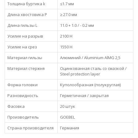
Толщина буртика k
≤1.7 мм
Длина хвостовика P
≥ 27.0 мм
Длина гильзы L
11.0 + 1.0 / - 0.2 мм
Усилие на разрыв
2100 Н
Усилие на срез
1550 Н
Материал гильзы
Алюминий / Aluminium AlMG 2,5
Материал стержня
Оцинкованная сталь со смазкой /
Steel protection layer
Форма головки
Куполообразная (полукруглая)
Разновидность
Герметичная / закрытая
Фасовка
20 штук
Производитель
GOEBEL
Страна производителя
Германия