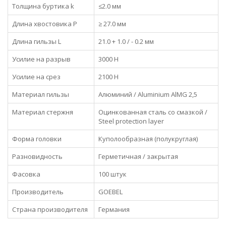
Толщина буртика k
≤2.0 мм
Длина хвостовика P
≥ 27.0 мм
Длина гильзы L
21.0 + 1.0 / - 0.2 мм
Усилие на разрыв
3000 Н
Усилие на срез
2100 Н
Материал гильзы
Алюминий / Aluminium AlMG 2,5
Материал стержня
Оцинкованная сталь со смазкой /
Steel protection layer
Форма головки
Куполообразная (полукруглая)
Разновидность
Герметичная / закрытая
Фасовка
100 штук
Производитель
GOEBEL
Страна производителя
Германия