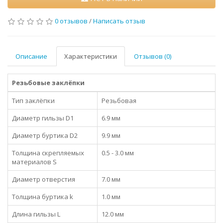
0 отзывов
/
Написать отзыв
Описание
Характеристики
Отзывов (0)
Резьбовые заклёпки
Тип заклёпки
Резьбовая
Диаметр гильзы D1
6.9 мм
Диаметр буртика D2
9.9 мм
Толщина скрепляемых
0.5 - 3.0 мм
материалов S
Диаметр отверстия
7.0 мм
Толщина буртика k
1.0 мм
Длина гильзы L
12.0 мм