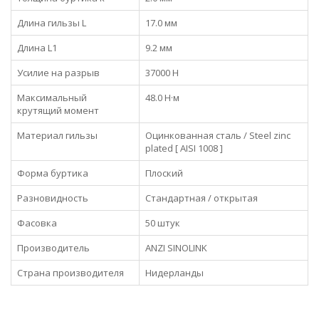
Длина гильзы L
17.0 мм
Длина L1
9.2 мм
Усилие на разрыв
37000 Н
Максимальный
48.0 Н·м
крутящий момент
Материал гильзы
Оцинкованная сталь / Steel zinc
plated [ AISI 1008 ]
Форма буртика
Плоский
Разновидность
Стандартная / открытая
Фасовка
50 штук
Производитель
ANZI SINOLINK
Страна производителя
Нидерланды