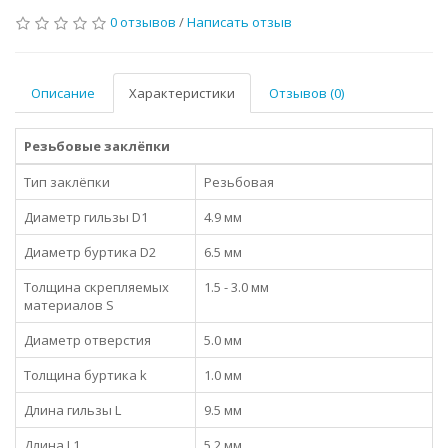
0 отзывов
/
Написать отзыв
Описание
Характеристики
Отзывов (0)
Резьбовые заклёпки
Тип заклёпки
Резьбовая
Диаметр гильзы D1
4.9 мм
Диаметр буртика D2
6.5 мм
Толщина скрепляемых
1.5 - 3.0 мм
материалов S
Диаметр отверстия
5.0 мм
Толщина буртика k
1.0 мм
Длина гильзы L
9.5 мм
Длина L1
5.2 мм