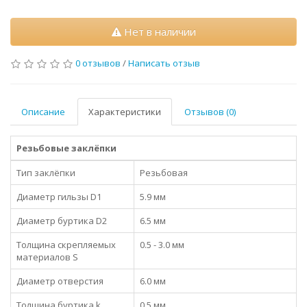
Нет в наличии
0 отзывов
/
Написать отзыв
Описание
Характеристики
Отзывов (0)
Резьбовые заклёпки
Тип заклёпки
Резьбовая
Диаметр гильзы D1
5.9 мм
Диаметр буртика D2
6.5 мм
Толщина скрепляемых
0.5 - 3.0 мм
материалов S
Диаметр отверстия
6.0 мм
Толщина буртика k
0.5 мм