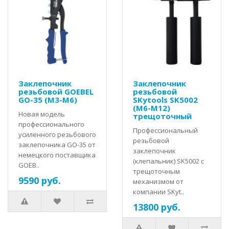
Заклепочник
Заклепочник
резьбовой GOEBEL
резьбовой
GO-35 (M3-M6)
SKytools SK5002
(M6-M12)
Новая модель
трещоточный
профессионального
Профессиональный
усиленного резьбового
резьбовой
заклепочника GO-35 от
заклепочник
немецкого поставщика
(клепальник) SK5002 с
GOEB..
трещоточным
9590 руб.
механизмом от
компании SKyt..
13800 руб.